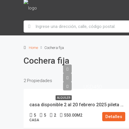
Home
Cochera fija
Cochera fija
2 Propiedades
USD450
ALQUILER
casa disponible 2 al 20 febrero 2025 pileta 5 habitaciones en suite 10 PERSONAS MAXIMO piscina a 500 metros centro comercial costa esmeralda temporada 2025
5
5
2
550.00
M2
Detalles
CASA