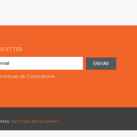
SLETTER
ENVIAR
í noticias de Construhome.
red by
Clip It Digital Brand Experience