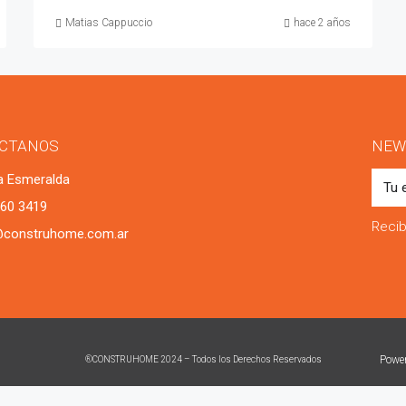
Matias Cappuccio
hace 2 años
CTANOS
NEW
a Esmeralda
 60 3419
Recib
@construhome.com.ar
Powe
®CONSTRUHOME 2024 – Todos los Derechos Reservados