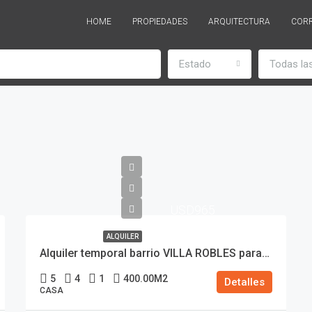
HOME
PROPIEDADES
ARQUITECTURA
COR
Estado
Todas la
USD965
ALQUILER
Alquiler temporal barrio VILLA ROBLES para 10 personas a 50 mts del mar exclusiva hormigon visto
5
4
1
400.00
M2
Detalles
CASA