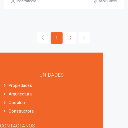
Construhome
hace 2 años
1
2
UNIDADES
Propiedades
Arquitectura
Corralón
Constructora
CONTACTANOS