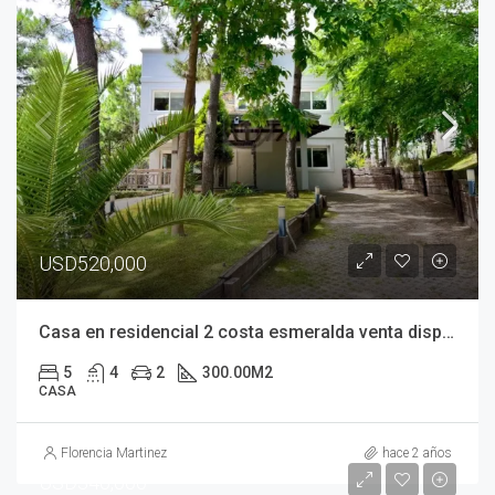
USD520,000
Casa en residencial 2 costa esmeralda venta disponible excelente estado y ubicación costa argentina
5
4
2
300.00
M2
CASA
Florencia Martinez
hace 2 años
USD340,000