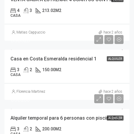
4
3
213.02
M2
CASA
Matias Cappuccio
hace 2 años
USD320
Casa en Costa Esmeralda residencial 1
ALQUILER
3
2
150.00
M2
CASA
Florencia Martinez
hace 2 años
USD250
Alquiler temporal para 6 personas con piscina Costa Esmeralda
ALQUILER
3
2
200.00
M2
CASA