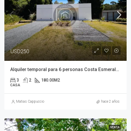
USD250
Alquiler temporal para 6 personas Costa Esmeralda
3
2
180.00
M2
CASA
Matias Cappuccio
hace 2 años
VENTA