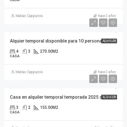
Matias Cappuccio
hace 2 años
USD320
Alquier temporal disponible para 10 personas Golf I Lote 76
ALQUILER
4
3
270.00
M2
CASA
Matias Cappuccio
hace 2 años
USD250
Casa en alquiler temporal temporada 2025 senderos 4 para 8 personas cul de sac costa esmerala
ALQUILER
3
2
155.00
M2
CASA