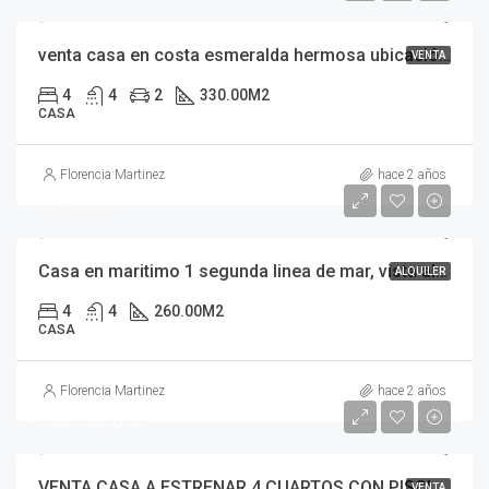
venta casa en costa esmeralda hermosa ubicación disponible para visitarla con pileta residencial 1 barrio costa argentina
VENTA
4
4
2
330.00
M2
CASA
Florencia Martinez
hace 2 años
USD500
Casa en maritimo 1 segunda linea de mar, vista al mar, pileta en costa esmeralda 10 personas
ALQUILER
4
4
260.00
M2
CASA
Florencia Martinez
hace 2 años
USD380,000
VENTA CASA A ESTRENAR 4 CUARTOS CON PISCINA COSTA ESMERALDA
VENTA