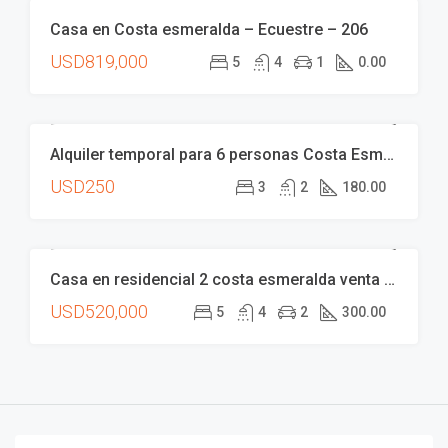
Casa en Costa esmeralda – Ecuestre – 206
VENTA
USD819,000
5
4
1
0.00
Alquiler temporal para 6 personas Costa Esmeralda
ALQUILER
USD250
3
2
180.00
Casa en residencial 2 costa esmeralda venta disponible excelente estado y ubicación costa argentina
VENTA
USD520,000
5
4
2
300.00