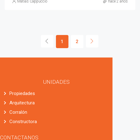
Matias Cappuccio
hace 2 años
1
2
UNIDADES
Propiedades
Arquitectura
Corralón
Constructora
CONTACTANOS