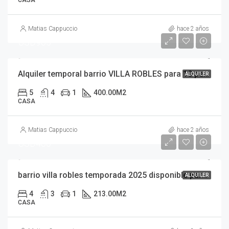
Matias Cappuccio
hace 2 años
USD965
Alquiler temporal barrio VILLA ROBLES para 10 personas a 50 mts del mar exclusiva hormigon visto
ALQUILER
5
4
1
400.00
M2
CASA
Matias Cappuccio
hace 2 años
USD400
barrio villa robles temporada 2025 disponible para 10 personas excelente ubicación disponible fiesta fin de año enero febrero
ALQUILER
4
3
1
213.00
M2
CASA