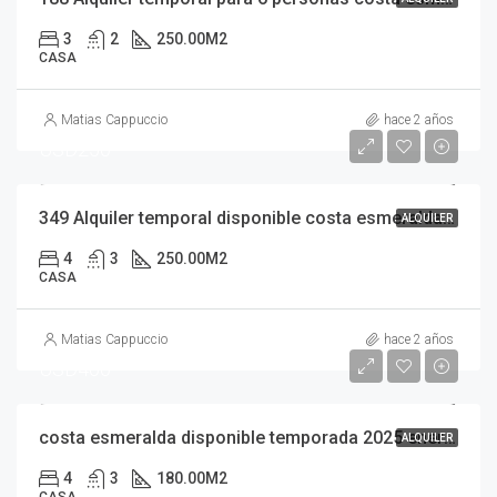
3
2
250.00
M2
CASA
Matias Cappuccio
hace 2 años
USD250
349 Alquiler temporal disponible costa esmeralda temporada 2025 hermosa ubicación a metros del centro deportivo
ALQUILER
4
3
250.00
M2
CASA
Matias Cappuccio
hace 2 años
USD400
costa esmeralda disponible temporada 2025 enero febrero 10 personas pileta piscina excelente ubicación barrio golf 2
ALQUILER
4
3
180.00
M2
CASA