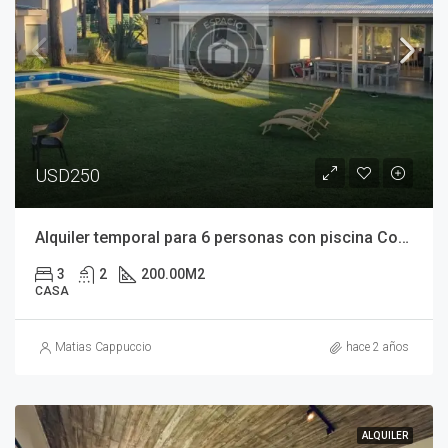
USD250
Alquiler temporal para 6 personas con piscina Costa Esmeralda
3
2
200.00
M2
CASA
Matias Cappuccio
hace 2 años
ALQUILER