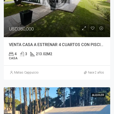
USD380,000
VENTA CASA A ESTRENAR 4 CUARTOS CON PISCINA COSTA ESMERALDA
4
3
213.02
M2
CASA
Matias Cappuccio
hace 2 años
ALQUILER