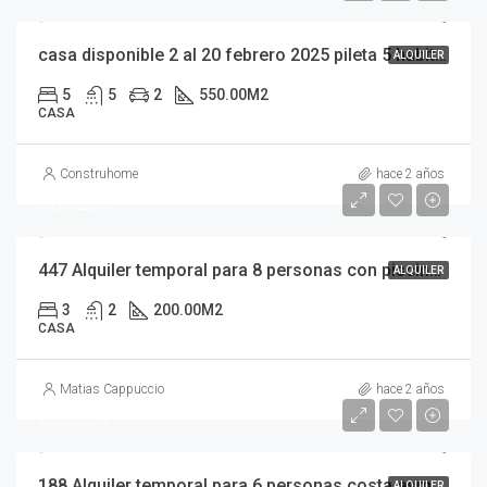
casa disponible 2 al 20 febrero 2025 pileta 5 habitaciones en suite 10 PERSONAS MAXIMO piscina a 500 metros centro comercial costa esmeralda temporada 2025
ALQUILER
5
5
2
550.00
M2
CASA
Construhome
hace 2 años
USD285
447 Alquiler temporal para 8 personas con piscina Costa Esmeralda a 600 metros centro comercial temporada 2025 disponible
ALQUILER
3
2
200.00
M2
CASA
Matias Cappuccio
hace 2 años
USD250
188 Alquiler temporal para 6 personas costa esmeralda temporada 2025 disponible excelente ubicación sub barrio golf
ALQUILER