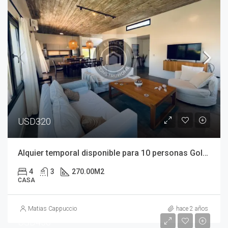
USD320
Alquier temporal disponible para 10 personas Golf I Lote 76
4
3
270.00
M2
CASA
Matias Cappuccio
hace 2 años
USD450