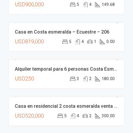
USD900,000
5
4
149.68
Casa en Costa esmeralda – Ecuestre – 206
VENTA
USD819,000
5
4
1
0.00
Alquiler temporal para 6 personas Costa Esmeralda
ALQUILER
USD250
3
2
180.00
Casa en residencial 2 costa esmeralda venta disponible excelente estado y ubicación costa argentina
VENTA
USD520,000
5
4
2
300.00