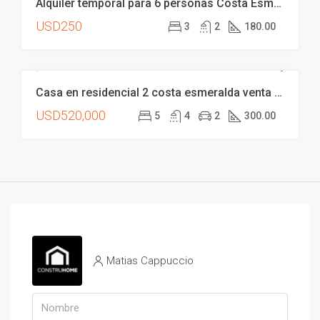
Alquiler temporal para 6 personas Costa Esmeralda
ALQUILER
USD250
3
2
180.00
Casa en residencial 2 costa esmeralda venta disponible excelente estado y ubicación costa argentina
VENTA
USD520,000
5
4
2
300.00
Matias Cappuccio