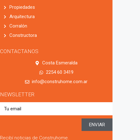
Propiedades
Arquitectura
Corralón
Constructora
CONTACTANOS
Costa Esmeralda
2254 60 3419
info@construhome.com.ar
NEWSLETTER
ENVIAR
Recibí noticias de Construhome.