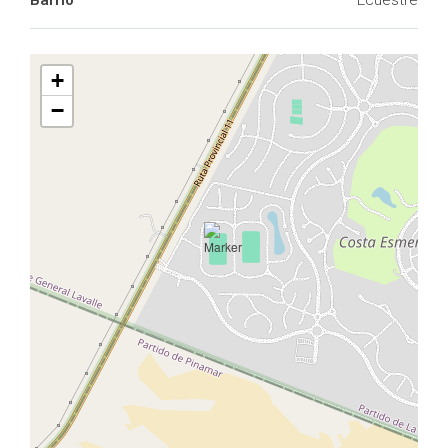
Barrio
Ecuestre
+
−